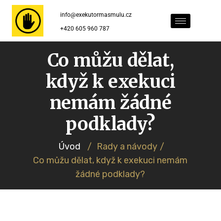
info@exekutormasmulu.cz
+420 605 960 787
Co můžu dělat,
když k exekuci
nemám žádné
podklady?
Úvod
/
Rady a návody
/
Co můžu dělat, když k exekuci nemám
žádné podklady?