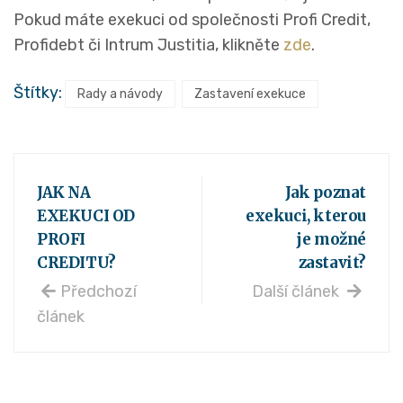
Pokud máte exekuci od společnosti Profi Credit,
Profidebt či Intrum Justitia, klikněte
zde
.
Štítky:
Rady a návody
Zastavení exekuce
JAK NA
Jak poznat
EXEKUCI OD
exekuci, kterou
PROFI
je možné
CREDITU?
zastavit?
Předchozí
Další článek
článek