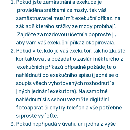
Pokud jste zaměstnáni a exekuce je
prováděna srážkami ze mzdy, tak váš
zaměstnavatel musí mít exekuční příkaz, na
základě kterého srážky ze mzdy probíhají.
Zajděte za mzdovou účetní a poproste ji,
aby vám váš exekuční příkaz okopírovala.
Pokud víte, kdo je váš exekutor, tak ho zkuste
kontaktovat a požádat o zaslání některého z
exekučních příkazů případně požádejte o
nahlédnutí do exekučního spisu (jedná se o
soupis všech vyhotovených rozhodnutí a
jiných jednání exekutora). Na samotné
nahlédnutí si s sebou vezměte digitální
fotoaparát či chytrý telefon a vše potřebné
si prostě vyfoťte.
Pokud nepřipadá v úvahu ani jedna z výše