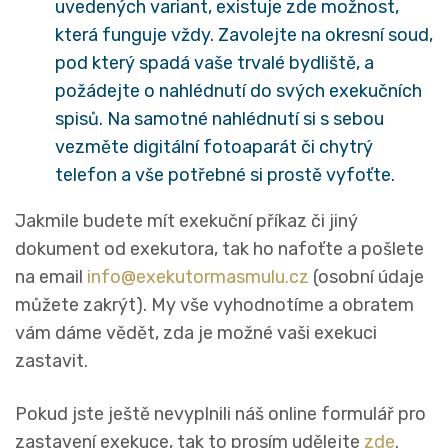
uvedených variant, existuje zde možnost,
která funguje vždy. Zavolejte na okresní soud,
pod který spadá vaše trvalé bydliště, a
požádejte o nahlédnutí do svých exekučních
spisů. Na samotné nahlédnutí si s sebou
vezměte digitální fotoaparát či chytrý
telefon a vše potřebné si prostě vyfoťte.
Jakmile budete mít exekuční příkaz či jiný
dokument od exekutora, tak ho nafoťte a pošlete
na email
info@exekutormasmulu.cz
(osobní údaje
můžete zakrýt). My vše vyhodnotíme a obratem
vám dáme vědět, zda je možné vaši exekuci
zastavit.
Pokud jste ještě nevyplnili náš online formulář pro
zastavení exekuce, tak to prosím udělejte
zde
.