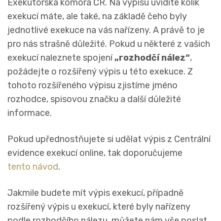
Exekutorská komora ČR. Na výpisu uvidíte kolik
exekucí máte, ale také, na základě čeho byly
jednotlivé exekuce na vás nařízeny. A právě to je
pro nás strašně důležité. Pokud u některé z vašich
exekucí naleznete spojení
„rozhodčí nález“
,
požádejte o rozšířený výpis u této exekuce. Z
tohoto rozšířeného výpisu zjistíme jméno
rozhodce, spisovou značku a další důležité
informace.
Pokud upřednostňujete si udělat výpis z Centrální
evidence exekucí online, tak doporučujeme
tento návod
.
Jakmile budete mít výpis exekucí, případně
rozšířený výpis u exekucí, které byly nařízeny
podle rozhodčího nálezu, můžete nám vše poslat