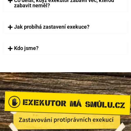
Co dělat, když exekutor zabavil věc, kterou
zabavit neměl?
Jak probíhá zastavení exekuce?
Kdo jsme?