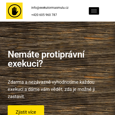
info@exekutormasmulu.cz
+420 605 960 787
Nemáte protiprávní
exekuci?
Zdarma a nezávazně vyhodnotíme každou
exekuci a dáme vám vědět, zda je možné ji
zastavit.
Zjistit více