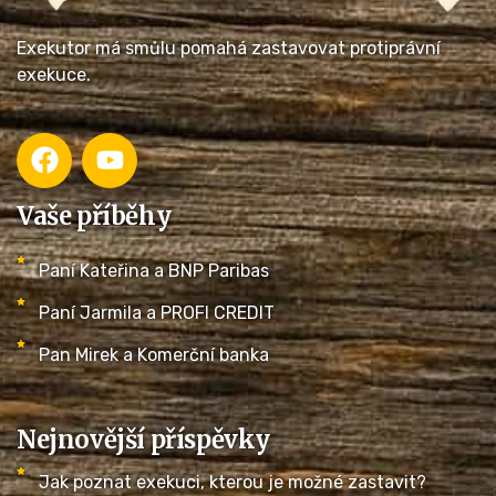
Exekutor má smůlu pomahá zastavovat protiprávní
exekuce.
Vaše příběhy
Paní Kateřina a BNP Paribas
Paní Jarmila a PROFI CREDIT
Pan Mirek a Komerční banka
Nejnovější příspěvky
Jak poznat exekuci, kterou je možné zastavit?