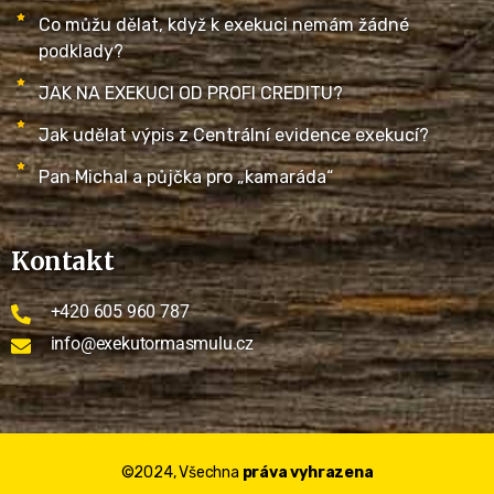
Co můžu dělat, když k exekuci nemám žádné
podklady?
JAK NA EXEKUCI OD PROFI CREDITU?
Jak udělat výpis z Centrální evidence exekucí?
Pan Michal a půjčka pro „kamaráda“
Kontakt
+420 605 960 787
info@exekutormasmulu.cz
©2024, Všechna
práva vyhrazena