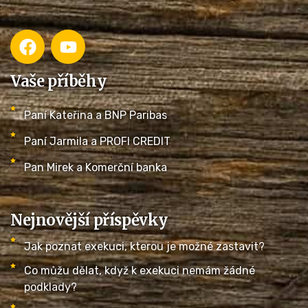
Vaše příběhy
Paní Kateřina a BNP Paribas
Paní Jarmila a PROFI CREDIT
Pan Mirek a Komerční banka
Nejnovější příspěvky
Jak poznat exekuci, kterou je možné zastavit?
Co můžu dělat, když k exekuci nemám žádné
podklady?