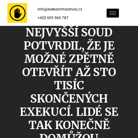
info@exekutormasmulu.cz
+420 605 960 787
NEJVYŠŠÍ SOUD
POTVRDIL, ŽE JE
MOŽNÉ ZPĚTNĚ
OTEVŘÍT AŽ STO
TISÍC
SKONČENÝCH
EXEKUCÍ. LIDÉ SE
TAK KONEČNĚ