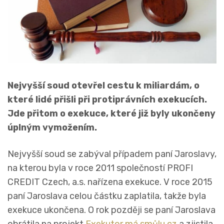
Nejvyšší soud otevřel cestu k miliardám, o
které lidé přišli při protiprávních exekucích.
Jde přitom o exekuce, které již byly ukončeny
úplným vymožením.
Nejvyšší soud se zabýval případem paní Jaroslavy,
na kterou byla v roce 2011 společností PROFI
CREDIT Czech, a.s. nařízena exekuce. V roce 2015
paní Jaroslava celou částku zaplatila, takže byla
exekuce ukončena. O rok později se paní Jaroslava