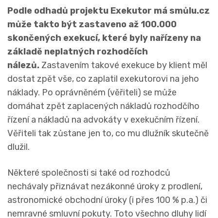
Podle odhadů projektu Exekutor má smůlu.cz
může takto být zastaveno až 100.000
skončených exekucí, které byly nařízeny na
základě neplatných rozhodčích
nálezů.
Zastavením takové exekuce by klient měl
dostat zpět vše, co zaplatil exekutorovi na jeho
náklady. Po oprávněném (věřiteli) se může
domáhat zpět zaplacených nákladů rozhodčího
řízení a nákladů na advokáty v exekučním řízení.
Věřiteli tak zůstane jen to, co mu dlužník skutečně
dlužil.
Některé společnosti si také od rozhodců
nechávaly přiznávat nezákonné úroky z prodlení,
astronomické obchodní úroky (i přes 100 % p.a.) či
nemravné smluvní pokuty. Toto všechno dluhy lidí