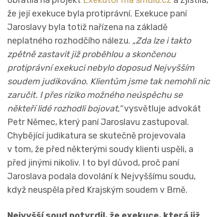
obrátila na projekt
Exekutor má smůlu.cz
a zjistila,
že její exekuce byla protiprávní. Exekuce paní
Jaroslavy byla totiž nařízena na základě
neplatného rozhodčího nálezu.
„Zda lze i takto
zpětně zastavit již proběhlou a skončenou
protiprávní exekuci nebylo doposud Nejvyšším
soudem judikováno. Klientům jsme tak nemohli nic
zaručit. I přes riziko možného neúspěchu se
někteří lidé rozhodli bojovat,“
vysvětluje advokát
Petr Němec, který paní Jaroslavu zastupoval.
Chybějící judikatura se skutečně projevovala
v tom, že před některými soudy klienti uspěli, a
před jinými nikoliv. I to byl důvod, proč paní
Jaroslava podala dovolání k Nejvyššímu soudu,
když neuspěla před Krajským soudem v Brně.
Nejvyšší soud potvrdil, že exekuce, která již