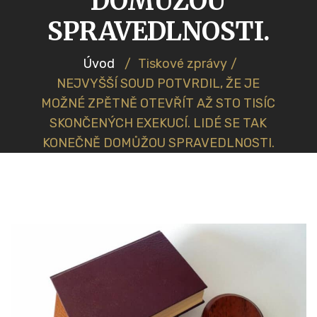
DOMŮŽOU
SPRAVEDLNOSTI.
Úvod
/
Tiskové zprávy
/
NEJVYŠŠÍ SOUD POTVRDIL, ŽE JE
MOŽNÉ ZPĚTNĚ OTEVŘÍT AŽ STO TISÍC
SKONČENÝCH EXEKUCÍ. LIDÉ SE TAK
KONEČNĚ DOMŮŽOU SPRAVEDLNOSTI.