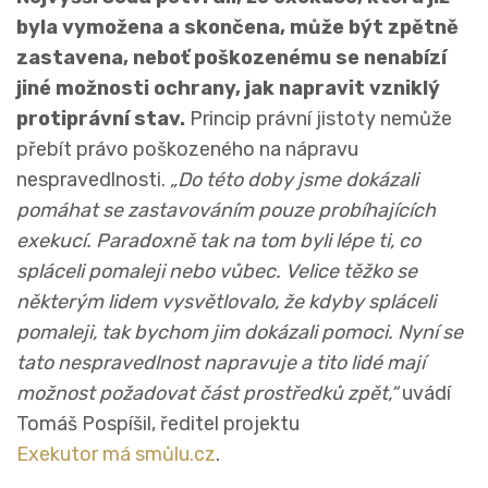
byla vymožena a skončena, může být zpětně
zastavena, neboť poškozenému se nenabízí
jiné možnosti ochrany, jak napravit vzniklý
protiprávní stav.
Princip právní jistoty nemůže
přebít právo poškozeného na nápravu
nespravedlnosti.
„Do této doby jsme dokázali
pomáhat se zastavováním pouze probíhajících
exekucí. Paradoxně tak na tom byli lépe ti, co
spláceli pomaleji nebo vůbec. Velice těžko se
některým lidem vysvětlovalo, že kdyby spláceli
pomaleji, tak bychom jim dokázali pomoci. Nyní se
tato nespravedlnost napravuje a tito lidé mají
možnost požadovat část prostředků zpět,“
uvádí
Tomáš Pospíšil, ředitel projektu
Exekutor má smůlu.cz
.