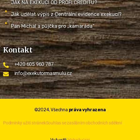
JAK NA EXEKUCI OD PROFI CREDITU?
Jak udělat výpis z Centrální evidence exekucí?
Pan Michal a půjčka pro „kamaráda“
Kontakt
+420 605 960 787
info@exekutormasmulu.cz
©2024, Všechna
práva vyhrazena
Podmínky užití stránek
Souhlas se zasíláním obchodních sdělení