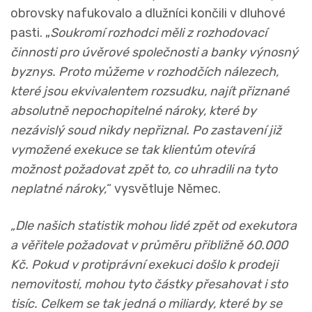
obrovsky nafukovalo a dlužníci končili v dluhové
pasti. „
Soukromí rozhodci měli z rozhodovací
činnosti pro úvěrové společnosti a banky výnosný
byznys. Proto můžeme v rozhodčích nálezech,
které jsou ekvivalentem rozsudku, najít přiznané
absolutně nepochopitelné nároky, které by
nezávislý soud nikdy nepřiznal. Po zastavení již
vymožené exekuce se tak klientům otevírá
možnost požadovat zpět to, co uhradili na tyto
neplatné nároky,
“ vysvětluje Němec.
„Dle našich statistik mohou lidé zpět od exekutora
a věřitele požadovat v průměru přibližně 60.000
Kč. Pokud v protiprávní exekuci došlo k prodeji
nemovitosti, mohou tyto částky přesahovat i sto
tisíc. Celkem se tak jedná o miliardy, které by se