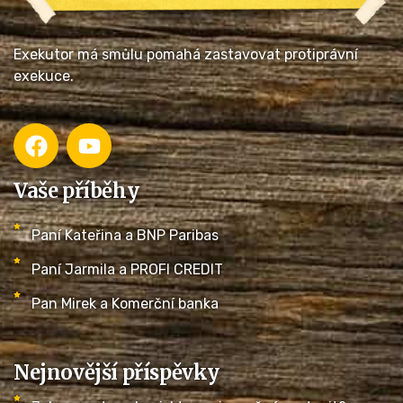
Exekutor má smůlu pomahá zastavovat protiprávní
exekuce.
Vaše příběhy
Paní Kateřina a BNP Paribas
Paní Jarmila a PROFI CREDIT
Pan Mirek a Komerční banka
Nejnovější příspěvky