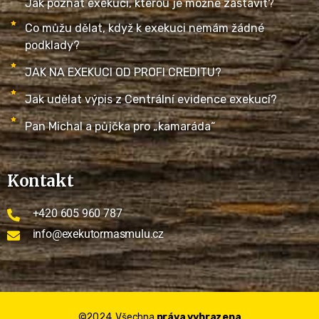
Jak poznat exekuci, kterou je možné zastavit?
Co můžu dělat, když k exekuci nemám žádné
podklady?
JAK NA EXEKUCI OD PROFI CREDITU?
Jak udělat výpis z Centrální evidence exekucí?
Pan Michal a půjčka pro „kamaráda“
Kontakt
+420 605 960 787
info@exekutormasmulu.cz
©2024, Všechna
práva vyhrazena