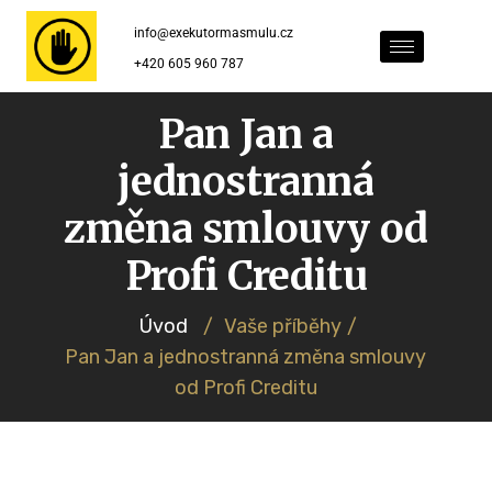
info@exekutormasmulu.cz
+420 605 960 787
Pan Jan a
jednostranná
změna smlouvy od
Profi Creditu
Úvod
/
Vaše příběhy
/
Pan Jan a jednostranná změna smlouvy
od Profi Creditu