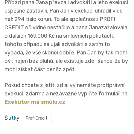
Případ pana Jana převzali advokáti a jeho exekuci
úspěšně zastavili. Pan Jan v exekuci uhradil více
než 294 tisíc korun. To ale společnosti PROFI
CREDIT očividně nestačilo a pana Janazažalovala
o dalších 169.000 Kč na smluvních pokutách. I
tohoto případu se ujali advokáti a zatím to
vypadá, že vše skončí dobře. Pan Jan by tak mohl
být nejen bez dluhů, ale existuje zde i šance, že by
mohl získat část peněz zpět.
Pokud chcete zjistit, zd ai vy nemáte protiprávní
exekuci, zdarma a nezávazně vyplňte formulář na
Exekutor má smůlu.cz
Štítky:
Profi Credit