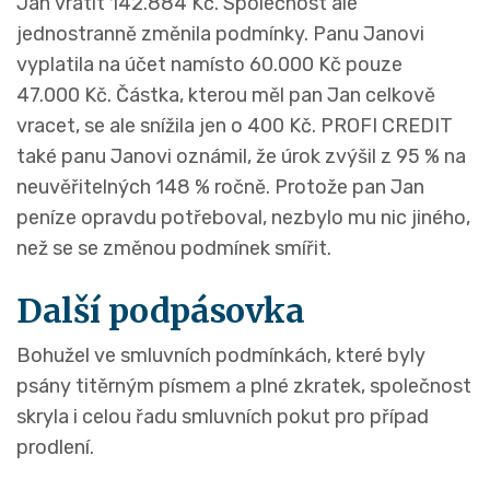
Jan vrátit 142.884 Kč. Společnost ale
jednostranně změnila podmínky. Panu Janovi
vyplatila na účet namísto 60.000 Kč pouze
47.000 Kč. Částka, kterou měl pan Jan celkově
vracet, se ale snížila jen o 400 Kč. PROFI CREDIT
také panu Janovi oznámil, že úrok zvýšil z 95 % na
neuvěřitelných 148 % ročně. Protože pan Jan
peníze opravdu potřeboval, nezbylo mu nic jiného,
než se se změnou podmínek smířit.
Další podpásovka
Bohužel ve smluvních podmínkách, které byly
psány titěrným písmem a plné zkratek, společnost
skryla i celou řadu smluvních pokut pro případ
prodlení.