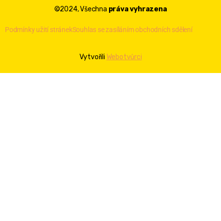
©2024, Všechna
práva vyhrazena
Podmínky užití stránek
Souhlas se zasíláním obchodních sdělení
Vytvořili
Webotvůrci