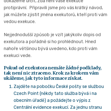
dokážeme určit, zda není vaše exekuce
protiprávní. Připravili jsme pro vás krátký návod,
jak můžete zjistit jména exekutorů, kteří proti vám
vedou exekuce.
Nejjednodušší způsob je vzít jakýkoliv dopis od
exekutora a pořádně si ho prohlédnout. Hned
nahoře většinou bývá uvedeno, kdo proti vám
exekuci vede.
Pokud od exekutora nemáte žádné podklady,
tak není nic ztraceno. Krok za krokem vám
ukážeme, jak tyto informace získat.
Zajděte na pobočku České pošty se službou
Czech Point (někdy tato služba bývá i na
obecním úřadě) a požádejte o výpis z
Centrální evidence exekucí. Za jednu stranu