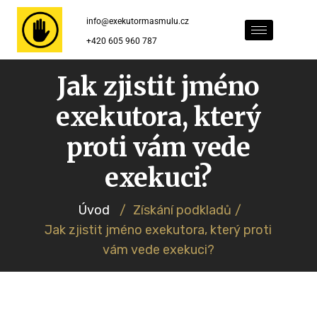
info@exekutormasmulu.cz
+420 605 960 787
Jak zjistit jméno
exekutora, který
proti vám vede
exekuci?
Úvod
/
Získání podkladů
/
Jak zjistit jméno exekutora, který proti
vám vede exekuci?