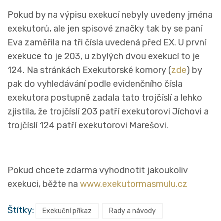
Pokud by na výpisu exekucí nebyly uvedeny jména
exekutorů, ale jen spisové značky tak by se paní
Eva zaměřila na tři čísla uvedená před EX. U první
exekuce to je 203, u zbylých dvou exekucí to je
124. Na stránkách Exekutorské komory (
zde
) by
pak do vyhledávání podle evidenčního čísla
exekutora postupně zadala tato trojčíslí a lehko
zjistila, že trojčíslí 203 patří exekutorovi Jíchovi a
trojčíslí 124 patří exekutorovi Marešovi.
Pokud chcete zdarma vyhodnotit jakoukoliv
exekuci, běžte na
www.exekutormasmulu.cz
Štítky:
Exekuční příkaz
Rady a návody