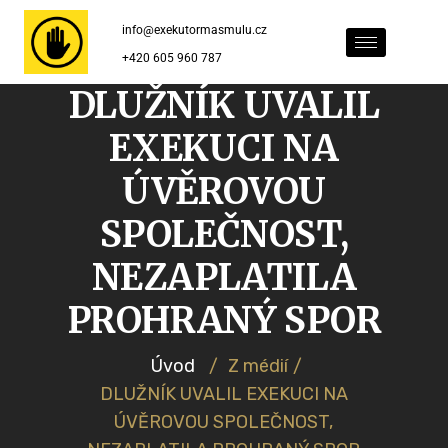
info@exekutormasmulu.cz
+420 605 960 787
DLUŽNÍK UVALIL
EXEKUCI NA
ÚVĚROVOU
SPOLEČNOST,
NEZAPLATILA
PROHRANÝ SPOR
Úvod
/
Z médií
/
DLUŽNÍK UVALIL EXEKUCI NA
ÚVĚROVOU SPOLEČNOST,