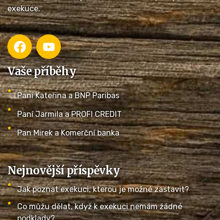
exekuce.
Vaše příběhy
Paní Kateřina a BNP Paribas
Paní Jarmila a PROFI CREDIT
Pan Mirek a Komerční banka
Nejnovější příspěvky
Jak poznat exekuci, kterou je možné zastavit?
Co můžu dělat, když k exekuci nemám žádné
podklady?