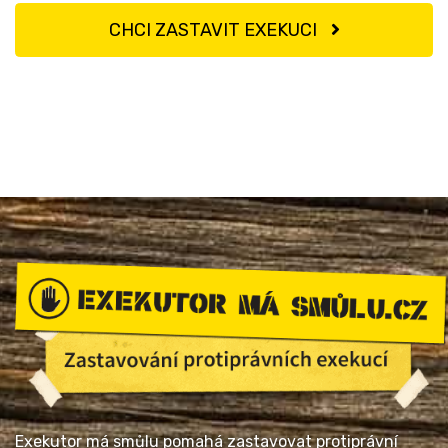
CHCI ZASTAVIT EXEKUCI
Exekutor má smůlu pomahá zastavovat protiprávní