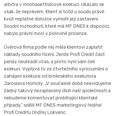
arbitra v mnohasettisícové exekuci. Ukázalo se
však, že neprávem. Klient si totiž u soudu právě
kvůli neplatné doložce vymohl její zastavení.
Soudní rozhodnutí, které má MF DNES k dispozici,
nabylo právní moci v polovině prosince.
Úvěrová firma podle něj měla klientovi zaplatit
náklady soudního řízení. Jenže Profi Credit část
peněz neuhradil včas, a proto nyní sám čelí
exekuci. Vyplývá to ze čtvrtečního vyrozumění o
zahájení exekuce od brněnského exekutora
Jaroslava Homoly. „V současné době neevidujeme
žádný takový nezaplacený dluh naší společnosti a
nebudeme komentovat probíhající klientské
případy,“ sdělil MF DNES marketingový ředitel
Profi Creditu Ondřej Lokvenc.