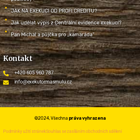
JAK NA EXEKUCI OD PROFI CREDITU?
Jak udělat výpis z Centrální evidence exekucí?
Pan Michal a půjčka pro „kamaráda“
Kontakt
+420 605 960 787
info@exekutormasmulu.cz
©2024, Všechna
práva vyhrazena
Podmínky užití stránek
Souhlas se zasíláním obchodních sdělení