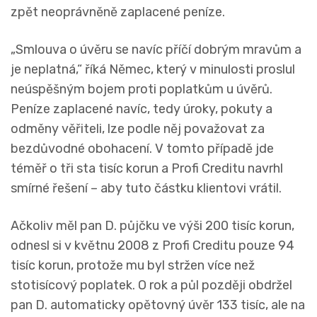
zpět neoprávněně zaplacené peníze.
„Smlouva o úvěru se navíc příčí dobrým mravům a
je neplatná,“ říká Němec, který v minulosti proslul
neúspěšným bojem proti poplatkům u úvěrů.
Peníze zaplacené navíc, tedy úroky, pokuty a
odměny věřiteli, lze podle něj považovat za
bezdůvodné obohacení. V tomto případě jde
téměř o tři sta tisíc korun a Profi Creditu navrhl
smírné řešení – aby tuto částku klientovi vrátil.
Ačkoliv měl pan D. půjčku ve výši 200 tisíc korun,
odnesl si v květnu 2008 z Profi Creditu pouze 94
tisíc korun, protože mu byl stržen více než
stotisícový poplatek. O rok a půl později obdržel
pan D. automaticky opětovný úvěr 133 tisíc, ale na