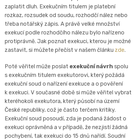
zaplatit dluh. Exekučním titulem je platební
rozkaz, rozsudek od soudu, rozhodčí nález nebo
třeba notářský zápis. A právě velké množství
exekucí podle rozhodčího nálezu bylo nařízeno
protiprávně. Jak poznat exekuci, kterou je možné
zastavit, si můžete přečíst v našem článku
zde
.
Poté věřitel může poslat
exekuční návrh
spolu
s exekučním titulem exekutorovi, který požádá
exekuční soud o nařízení exekuce a o pověření
k exekuci. V současné době si může věřitel vybrat
kteréhokoli exekutora, který působí na území
České republiky, což je často terčem kritiky.
Exekuční soud posoudí, zda je podaná žádost o
exekuci oprávněná a v případě, že nezjistí žádná
pochybení, tak exekuci do 15 dnů nařídí. Soudní