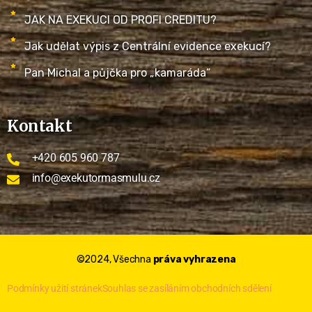
JAK NA EXEKUCI OD PROFI CREDITU?
Jak udělat výpis z Centrální evidence exekucí?
Pan Michal a půjčka pro „kamaráda“
Kontakt
+420 605 960 787
info@exekutormasmulu.cz
©2024, Všechna
práva vyhrazena
Podmínky užití stránek
Souhlas se zasíláním obchodních sdělení