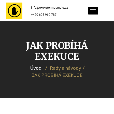
info@exekutormasmulu.cz
+420 605 960 787
JAK PROBÍHÁ
EXEKUCE
Úvod
/
Rady a návody
/
JAK PROBÍHÁ EXEKUCE