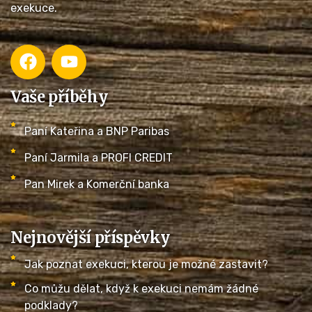
exekuce.
Vaše příběhy
Paní Kateřina a BNP Paribas
Paní Jarmila a PROFI CREDIT
Pan Mirek a Komerční banka
Nejnovější příspěvky
Jak poznat exekuci, kterou je možné zastavit?
Co můžu dělat, když k exekuci nemám žádné
podklady?