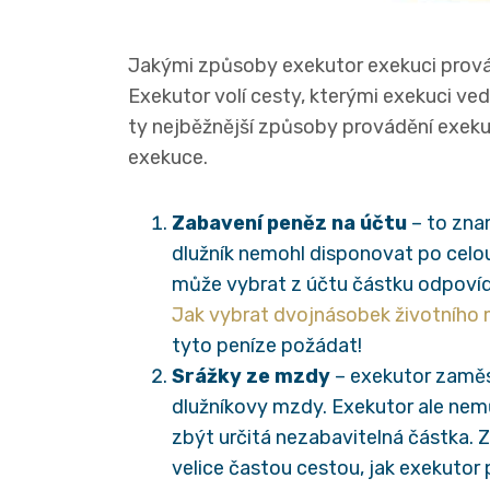
Jakými způsoby exekutor exekuci prová
Exekutor volí cesty, kterými exekuci ve
ty nejběžnější způsoby provádění exekuce
exekuce.
Zabavení peněz na účtu
– to zna
dlužník nemohl disponovat po celou
může vybrat z účtu částku odpovída
Jak vybrat dvojnásobek životního
tyto peníze požádat!
Srážky ze mzdy
– exekutor zaměst
dlužníkovy mzdy. Exekutor ale nemů
zbýt určitá nezabavitelná částka. 
velice častou cestou, jak exekutor 