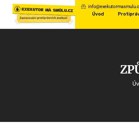
info@exekutormasmulu.
Úvod
Protiprá
ZP
Ú