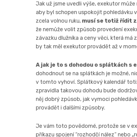
Jak už jsme uvedli výše, exekutor můž
aby byl schopen uspokojit pohledávku vě
zcela volnou ruku,
musí se totiž řídit
že nemůže volit způsob provedení exe
závazku dlužníka a ceny věci, která má
by tak měl exekutor provádět až v mome
A jak je to s dohodou o splátkách s
dohodnout se na splátkách je možné, ni
v tomto vyhoví. Splátkový kalendář toti
zpravidla takovou dohodu bude dodržova
něj dobrý způsob, jak vymoci pohledávk
provádět i dalšími způsoby.
Je vám toto povědomé, protože se v ex
příkazu spojení “rozhodčí nález” nebo „