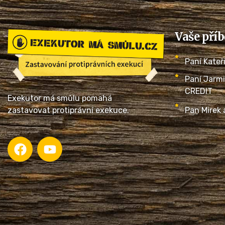
Vaše pří
Paní Kateř
Paní Jarmi
CREDIT
Exekutor má smůlu pomahá
Pan Mirek 
zastavovat protiprávní exekuce.