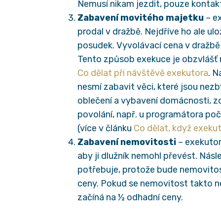
Nemusí nikam jezdit, pouze kontak
Zabavení movitého majetku
– e
prodal v dražbě. Nejdříve ho ale ul
posudek. Vyvolávací cena v dražbě 
Tento způsob exekuce je obzvlášť n
Co dělat při návštěvě exekutora
. N
nesmí zabavit věci, které jsou nez
oblečení a vybavení domácnosti, z
povolání, např. u programátora počí
(více v článku
Co dělat, když exekut
Zabavení nemovitosti
– exekutor
aby ji dlužník nemohl převést. Nás
potřebuje, protože bude nemovitos
ceny. Pokud se nemovitost takto ne
začíná na ½ odhadní ceny.