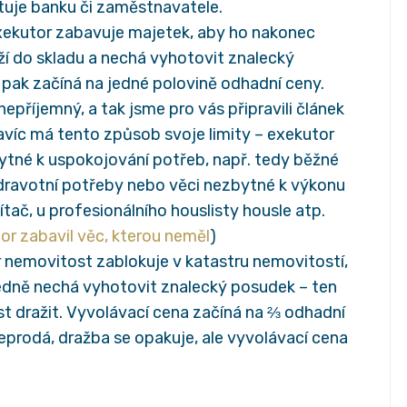
tuje banku či zaměstnavatele.
xekutor zabavuje majetek, aby ho nakonec
oží do skladu a nechá vyhotovit znalecký
pak začíná na jedné polovině odhadní ceny.
epříjemný, a tak jsme pro vás připravili článek
avíc má tento způsob svoje limity – exekutor
bytné k uspokojování potřeb, např. tedy běžné
dravotní potřeby nebo věci nezbytné k výkonu
tač, u profesionálního houslisty housle atp.
or zabavil věc, kterou neměl
)
 nemovitost zablokuje v katastru nemovitostí,
ledně nechá vyhotovit znalecký posudek – ten
t dražit. Vyvolávací cena začíná na ⅔ odhadní
prodá, dražba se opakuje, ale vyvolávací cena