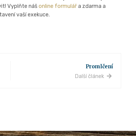
vit! Vyplňte náš
online formulář
a zdarma a
stavení vaší exekuce.
Promlčení
Další článek