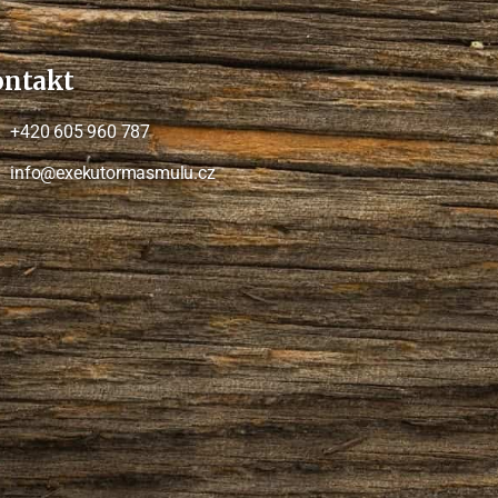
ontakt
+420 605 960 787
info@exekutormasmulu.cz