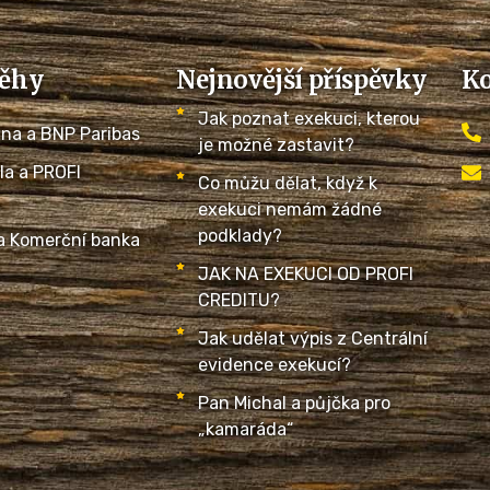
běhy
Nejnovější příspěvky
K
Jak poznat exekuci, kterou
ina a BNP Paribas
je možné zastavit?
la a PROFI
Co můžu dělat, když k
exekuci nemám žádné
podklady?
a Komerční banka
JAK NA EXEKUCI OD PROFI
CREDITU?
Jak udělat výpis z Centrální
evidence exekucí?
Pan Michal a půjčka pro
„kamaráda“