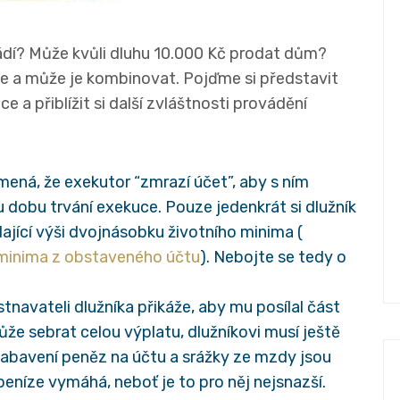
dí? Může kvůli dluhu 10.000 Kč prodat dům?
de a může je kombinovat. Pojďme si představit
 a přiblížit si další zvláštnosti provádění
mená, že exekutor “zmrazí účet”, aby s ním
 dobu trvání exekuce. Pouze jedenkrát si dlužník
jící výši dvojnásobku životního minima (
 minima z obstaveného účtu
). Nebojte se tedy o
navateli dlužníka přikáže, aby mu posílal část
že sebrat celou výplatu, dlužníkovi musí ještě
Zabavení peněz na účtu a srážky ze mzdy jsou
peníze vymáhá, neboť je to pro něj nejsnazší.