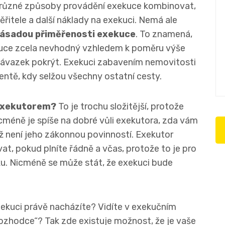
e různé způsoby provádění exekuce kombinovat,
řitele a další náklady na exekuci. Nemá ale
 zásadou přiměřenosti exekuce
. To znamená,
kuce zcela nevhodný vzhledem k poměru výše
 závazek pokrýt. Exekuci zabavením nemovitosti
ntě, kdy selžou všechny ostatní cesty.
 exekutorem?
To je trochu složitější, protože
cméně je spíše na dobré vůli exekutora, zda vám
ž není jeho zákonnou povinností. Exekutor
t, pokud plníte řádně a včas, protože to je pro
u. Nicméně se může stát, že exekuci bude
ekuci právě nacházíte? Vidíte v exekučním
rozhodce“? Tak zde existuje možnost, že je vaše