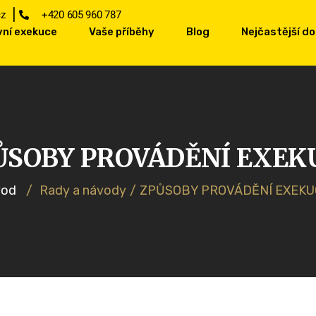
cz
+420 605 960 787
vní exekuce
Vaše příběhy
Blog
Nejčastější d
ŮSOBY PROVÁDĚNÍ EXEK
vod
/
Rady a návody
/
ZPŮSOBY PROVÁDĚNÍ EXEKU