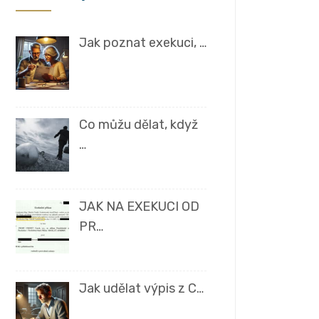
Jak poznat exekuci, …
Co můžu dělat, když
…
JAK NA EXEKUCI OD
PR…
Jak udělat výpis z C…