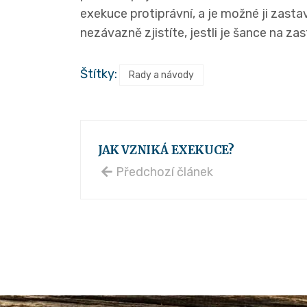
exekuce protiprávní, a je možné ji zasta
nezávazně zjistíte, jestli je šance na za
Štítky:
Rady a návody
JAK VZNIKÁ EXEKUCE?
Předchozí článek